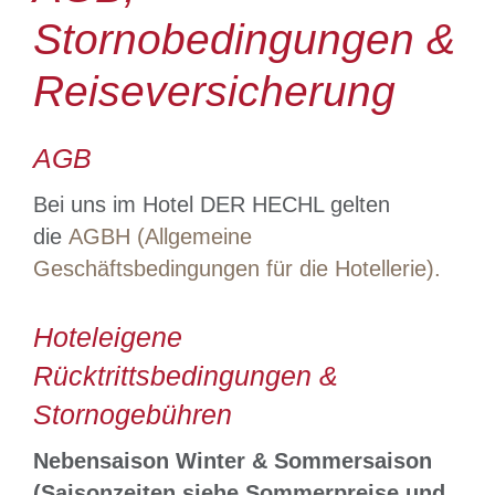
Grimming-SPA
Stornobedingungen &
Angebote
Reiseversicherung
Rund um den Hechl
AGB
Bei uns im Hotel DER HECHL gelten
Bewegungs- & Seminarraum
die
AGBH (Allgemeine
Geschäftsbedingungen für die Hotellerie).
Infos
Hoteleigene
Rücktrittsbedingungen &
Stornogebühren
Nebensaison Winter & Sommersaison
(Saisonzeiten siehe Sommerpreise und