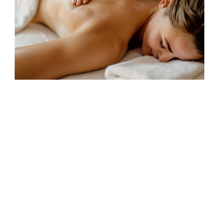
Rückzug für die Sinne
Unser SPA
Unser Grimming-Spa vereint alpine Ruhe
mit modernen Anwendungen. Sauna,
Massagen und stille Momente schenken
Ihnen neue Energie – der ideale Ort, um
Körper und Geist ins Gleichgewicht zu