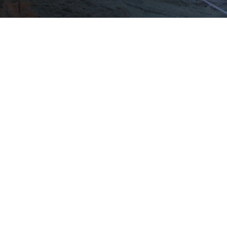
Grimming-SPA
Angebote
Rund um den Hechl
Bewegungs- & Seminarraum
Infos