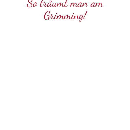
So träumt man am
Grimming!