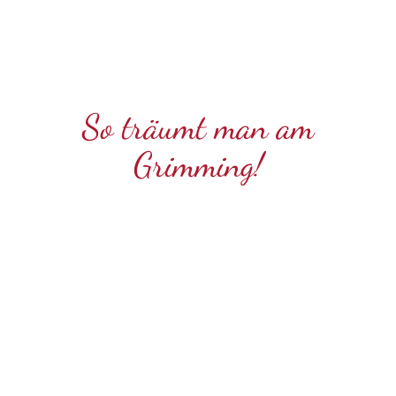
So träumt man am
Grimming!