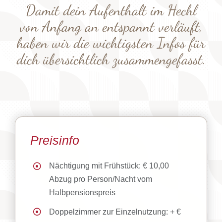
Grimming-SPA
Damit dein Aufenthalt im Hechl
von Anfang an entspannt verläuft,
Angebote
haben wir die wichtigsten Infos für
dich übersichtlich zusammengefasst.
Rund um den Hechl
Bewegungs- & Seminarraum
Infos
Preisinfo
Nächtigung mit Frühstück: € 10,00
Abzug pro Person/Nacht vom
Halbpensionspreis
Doppelzimmer zur Einzelnutzung: + €