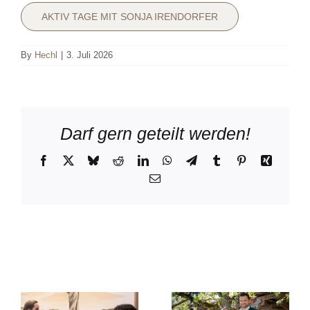
AKTIV TAGE MIT SONJA IRENDORFER
By
Hechl
|
3. Juli 2026
Darf gern geteilt werden!
Facebook
X
Bluesky
Reddit
LinkedIn
WhatsApp
Telegram
Tumblr
Pinterest
Xing
Email
Related Posts
m