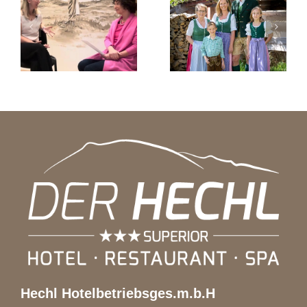
Die
Unser
Steirische
Hechl
Roas zu
hinter den
Gast in
ie
Kulissen
Tauplitz
den
Hechl Hotelbetriebsges.m.b.H