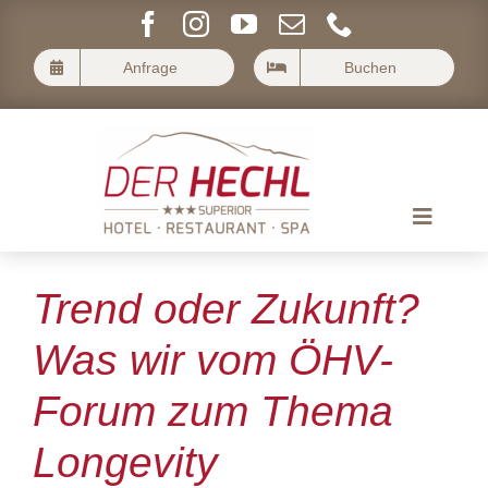
Skip
to
Anfrage
Buchen
content
Toggle
Navigat
Longevity- Trend oder Zukunft
Der Hechl
Trend oder Zukunft?
Wohnen im Hechl
Was wir vom ÖHV-
Forum zum Thema
Kulinarik im Hechl
Longevity