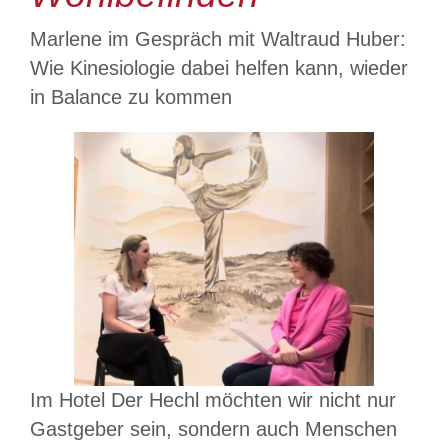
Grimming-SPA
Marlene im Gespräch mit Waltraud Huber:
Angebote
Wie Kinesiologie dabei helfen kann, wieder
in Balance zu kommen
Rund um den Hechl
Bewegungs- & Seminarraum
Infos
Im Hotel Der Hechl möchten wir nicht nur
Gastgeber sein, sondern auch Menschen