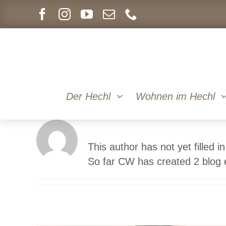
Skip
to
content
Der Hechl
Wohnen im Hechl
About
CW
This author has not yet filled in
So far CW has created 2 blog e